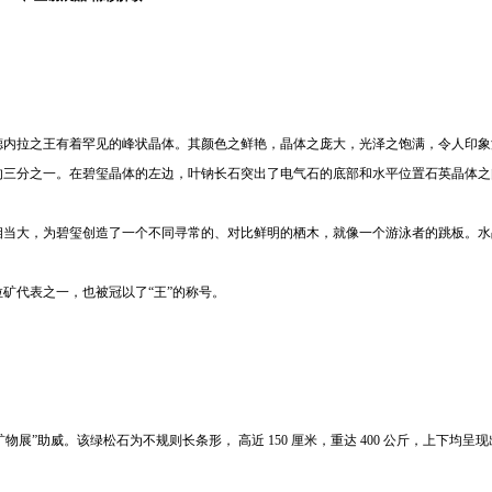
德内拉之王有着罕见的峰状晶体。其颜色之鲜艳，晶体之庞大，光泽之饱满，令人印象
的三分之一。在碧玺晶体的左边，叶钠长石突出了电气石的底部和水平位置石英晶体之
相当大，为碧玺创造了一个不同寻常的、对比鲜明的栖木，就像一个游泳者的跳板。水
矿代表之一，也被冠以了“王”的称号。
”助威。该绿松石为不规则长条形， 高近 150 厘米，重达 400 公斤，上下均呈
新闻中心