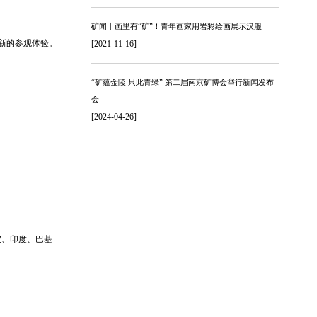
矿闻丨画里有“矿”！青年画家用岩彩绘画展示汉服
新的参观体验。
[2021-11-16]
“矿蕴金陵 只此青绿” 第二届南京矿博会举行新闻发布
会
[2024-04-26]
坡、印度、巴基