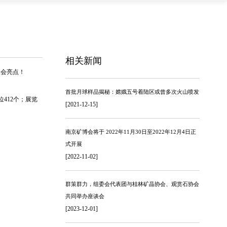
相关新闻
展会亮点！
首批月球样品揭秘：嫦娥五号着陆区或曾多次火山喷发
412个；展览
[2021-12-15]
南京矿博会将于 2022年11月30日至2022年12月4日正
式开展
[2022-11-02]
群策群力，组委会代表团与桂林矿晶协会、观赏石协会
共同举办座谈会
[2023-12-01]