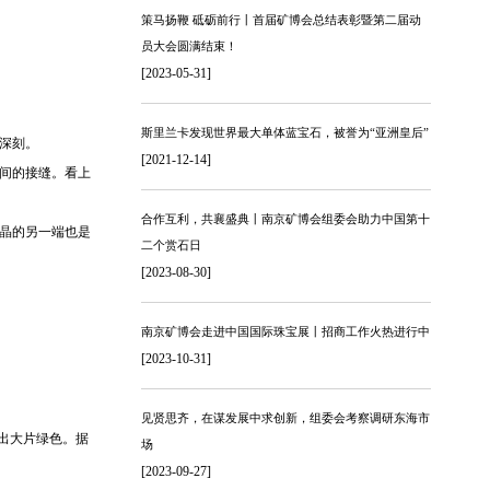
策马扬鞭 砥砺前行丨首届矿博会总结表彰暨第二届动
员大会圆满结束！
[2023-05-31]
斯里兰卡发现世界最大单体蓝宝石，被誉为“亚洲皇后”
深刻。
[2021-12-14]
间的接缝。看上
合作互利，共襄盛典丨南京矿博会组委会助力中国第十
晶的另一端也是
二个赏石日
[2023-08-30]
南京矿博会走进中国国际珠宝展丨招商工作火热进行中
[2023-10-31]
见贤思齐，在谋发展中求创新，组委会考察调研东海市
现出大片绿色。据
场
[2023-09-27]