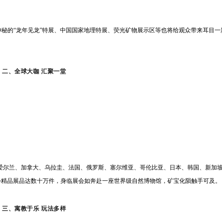
NEWS
神秘的“龙年见龙”特展、中国国家地理特展、荧光矿物展示区等也将给观众带来耳目一
二、全球大咖 汇聚一堂
爱尔兰、加拿大、乌拉圭、法国、俄罗斯、塞尔维亚、哥伦比亚、日本、韩国、新加
外精品展品达数十万件，身临展会如奔赴一座世界级自然博物馆，矿宝化陨触手可及。
三、寓教于乐 玩法多样