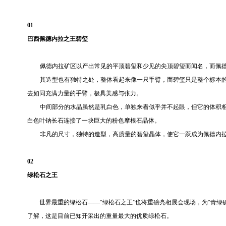
01
巴西佩德内拉之王碧玺
佩德内拉矿区以产出常见的平顶碧玺和少见的尖顶碧玺而闻名，而佩
其造型也有独特之处，整体看起来像一只手臂，而碧玺只是整个标本
去如同充满力量的手臂，极具美感与张力。
中间部分的水晶虽然是乳白色，单独来看似乎并不起眼，但它的体积
白色叶钠长石连接了一块巨大的粉色摩根石晶体。
非凡的尺寸，独特的造型，高质量的碧玺晶体，使它一跃成为佩德内拉
02
绿松石之王
世界最重的绿松石——“绿松石之王”也将重磅亮相展会现场，为“青绿矿物展
了解，这是目前已知开采出的重量最大的优质绿松石。